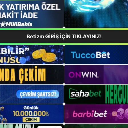
Betizm GİRİŞ İÇİN TIKLAYINIZ!