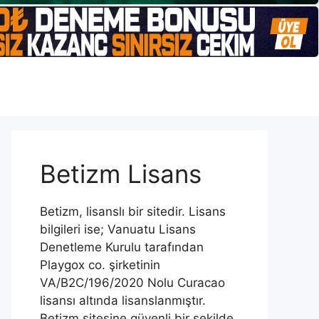
Betizm Lisans
Betizm, lisanslı bir sitedir. Lisans
bilgileri ise; Vanuatu Lisans
Denetleme Kurulu tarafından
Playgox co. şirketinin
VA/B2C/196/2020 Nolu Curacao
lisansı altında lisanslanmıştır.
Betizm sitesine güvenli bir şekilde