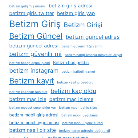
betizm giris adresi
betizm gelişmiş erişimi
betizm giris twitter
betizm giris yap
Betizm Giriş
Betizm Girişi
Betizm Güncel
betizm güncel adres
betizm güncel adresi
betizm güvenilirliği var mı
betizm güvenlir mi
betizm hangi amaçla dosyaları arıyor
Betizm hoş geldin
betizm hesap açma i̇şlemi
betizm instagram
betizm kaliteli hizmet
Betizm kayıt
betizm kayıt prosedürü
betizm kaç oldu
betizm kazanan bahisler
betizm maç izle
betizm maç izleme
betizm mevcut seçenekler var
betizm mobil bahis sitesi
betizm mobil giriş adresi
betizm mobil uygulama
betizm mobil uygulaması
betizm mobil üyelik süreci
betizm nasil bir site
betizm neden adresini değiştirdi
betizm para yatirma