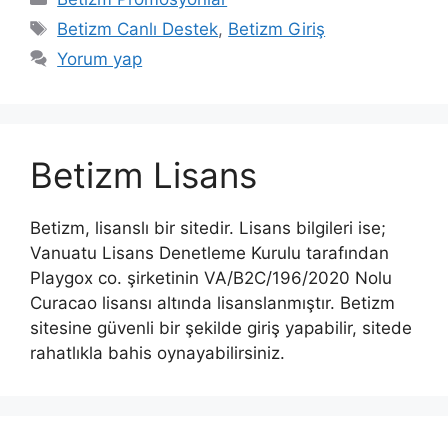
Etiketler
Betizm Canlı Destek
,
Betizm Giriş
Yorum yap
Betizm Lisans
Betizm, lisanslı bir sitedir. Lisans bilgileri ise;
Vanuatu Lisans Denetleme Kurulu tarafından
Playgox co. şirketinin VA/B2C/196/2020 Nolu
Curacao lisansı altında lisanslanmıştır. Betizm
sitesine güvenli bir şekilde giriş yapabilir, sitede
rahatlıkla bahis oynayabilirsiniz.