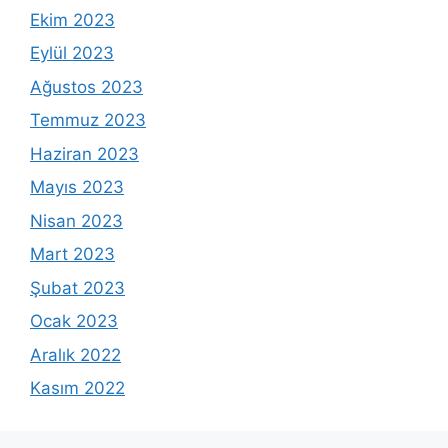
Ekim 2023
Eylül 2023
Ağustos 2023
Temmuz 2023
Haziran 2023
Mayıs 2023
Nisan 2023
Mart 2023
Şubat 2023
Ocak 2023
Aralık 2022
Kasım 2022