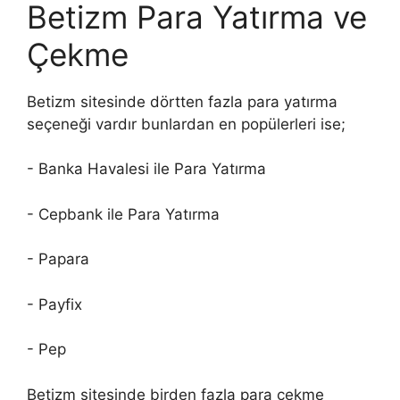
Betizm Para Yatırma ve
Çekme
Betizm sitesinde dörtten fazla para yatırma
seçeneği vardır bunlardan en popülerleri ise;
- Banka Havalesi ile Para Yatırma
- Cepbank ile Para Yatırma
- Papara
- Payfix
- Pep
Betizm sitesinde birden fazla para çekme