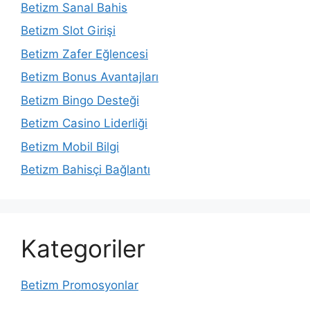
Betizm Sanal Bahis
Betizm Slot Girişi
Betizm Zafer Eğlencesi
Betizm Bonus Avantajları
Betizm Bingo Desteği
Betizm Casino Liderliği
Betizm Mobil Bilgi
Betizm Bahisçi Bağlantı
Kategoriler
Betizm Promosyonlar