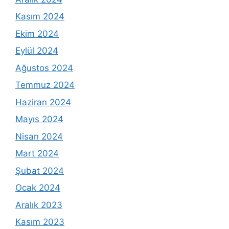
Kasım 2024
Ekim 2024
Eylül 2024
Ağustos 2024
Temmuz 2024
Haziran 2024
Mayıs 2024
Nisan 2024
Mart 2024
Şubat 2024
Ocak 2024
Aralık 2023
Kasım 2023