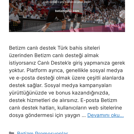
Betizm canlı destek Türk bahis siteleri
üzerinden Betizm canlı desteği almak
istiyorsanız Canlı Destek’e giriş yapmanıza gerek
yoktur. Platform ayrıca, genellikle sosyal medya
ve e-posta desteği olmak üzere çeşitli alanlarda
destek sağlar. Sosyal medya kampanyaları
yürüttüğünüzde ve bonus kazandığınızda,
destek hizmetleri de alırsınız. E-posta Betizm
canlı destek hatları, kullanıcıların web sitelerine
dosya göndermesi için yaygın …
Devamını oku…
Kategoriler
Betizm Promosyonlar