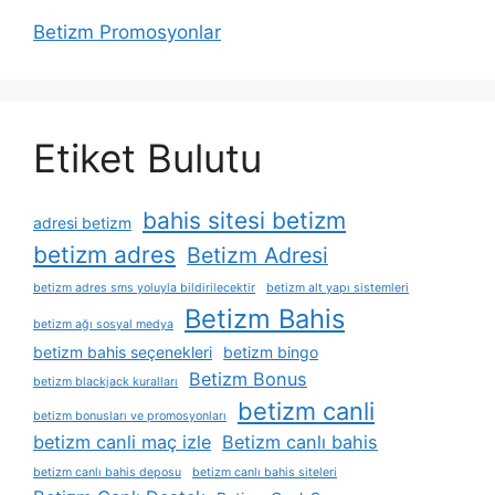
Betizm Promosyonlar
Etiket Bulutu
bahis sitesi betizm
adresi betizm
betizm adres
Betizm Adresi
betizm adres sms yoluyla bildirilecektir
betizm alt yapı sistemleri
Betizm Bahis
betizm ağı sosyal medya
betizm bahis seçenekleri
betizm bingo
Betizm Bonus
betizm blackjack kuralları
betizm canli
betizm bonusları ve promosyonları
betizm canli maç izle
Betizm canlı bahis
betizm canlı bahis deposu
betizm canlı bahis siteleri