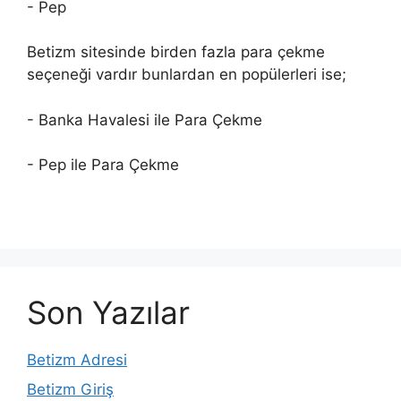
- Pep
Betizm sitesinde birden fazla para çekme
seçeneği vardır bunlardan en popülerleri ise;
- Banka Havalesi ile Para Çekme
- Pep ile Para Çekme
Son Yazılar
Betizm Adresi
Betizm Giriş