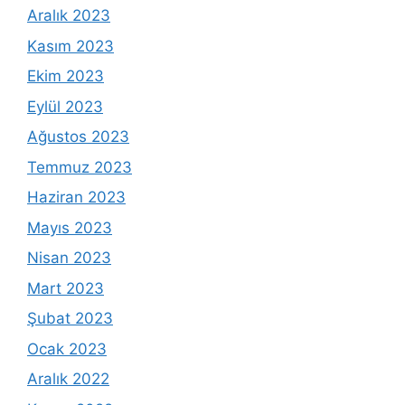
Aralık 2023
Kasım 2023
Ekim 2023
Eylül 2023
Ağustos 2023
Temmuz 2023
Haziran 2023
Mayıs 2023
Nisan 2023
Mart 2023
Şubat 2023
Ocak 2023
Aralık 2022