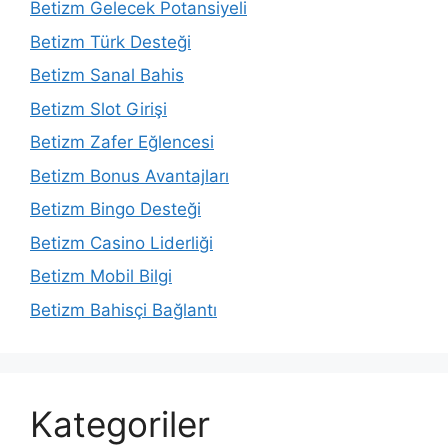
Betizm Gelecek Potansiyeli
Betizm Türk Desteği
Betizm Sanal Bahis
Betizm Slot Girişi
Betizm Zafer Eğlencesi
Betizm Bonus Avantajları
Betizm Bingo Desteği
Betizm Casino Liderliği
Betizm Mobil Bilgi
Betizm Bahisçi Bağlantı
Kategoriler