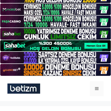
İçeriğe
atla
Menü