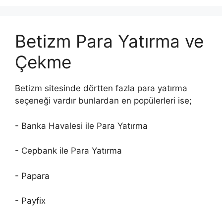
Betizm Para Yatırma ve
Çekme
Betizm sitesinde dörtten fazla para yatırma
seçeneği vardır bunlardan en popülerleri ise;
- Banka Havalesi ile Para Yatırma
- Cepbank ile Para Yatırma
- Papara
- Payfix