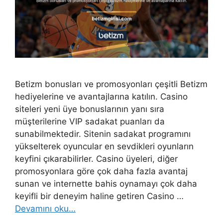
Betizm bonusları ve promosyonları çeşitli Betizm
hediyelerine ve avantajlarına katılın. Casino
siteleri yeni üye bonuslarının yanı sıra
müşterilerine VIP sadakat puanları da
sunabilmektedir. Sitenin sadakat programını
yükselterek oyuncular en sevdikleri oyunların
keyfini çıkarabilirler. Casino üyeleri, diğer
promosyonlara göre çok daha fazla avantaj
sunan ve internette bahis oynamayı çok daha
keyifli bir deneyim haline getiren Casino …
Devamını oku…