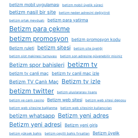
betizm mobil uygulaması
betizm mobil üyelik süreci
betizm nasil bir site
betizm neden adresini değiştirdi
betizm para yatirma
betizm ortak mevduatı
Betizm para çekme
betizm promosyon
betizm promosyon kodu
betizm sitesi
Betizm ruleti
betizm site üyeliği
betizm slot makinesi turnuvası
betizm son adresine güvenebilir misiniz
betizm tv
Betizm spor bahisleri
betizm tv canli maç
betizm tv canli maç izle
Betizm tv izle
Betizm TV Canlı Maç
betizm twitter
betizm uluslararası lisans
Betizm web sitesi
betizm ve canlı casino
betizm web sitesi deposu
betizm web sitesine bağlanma
betizm web sitesinin kullanıcıları
Betizm yeni adres
betizm whatsapp
Betizm yeni adresi
Betizm yeni giriş
Betizm üyelik
betizm yüksek bahis
betizm çeşitli bahis fırsatları