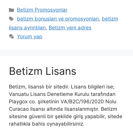
Kategoriler
Betizm Promosyonlar
Etiketler
betizm bonusları ve promosyonları
,
betizm
lisans ayrıntıları
,
Betizm yeni adres
Yorum yap
Betizm Lisans
Betizm, lisanslı bir sitedir. Lisans bilgileri ise;
Vanuatu Lisans Denetleme Kurulu tarafından
Playgox co. şirketinin VA/B2C/196/2020 Nolu
Curacao lisansı altında lisanslanmıştır. Betizm
sitesine güvenli bir şekilde giriş yapabilir, sitede
rahatlıkla bahis oynayabilirsiniz.