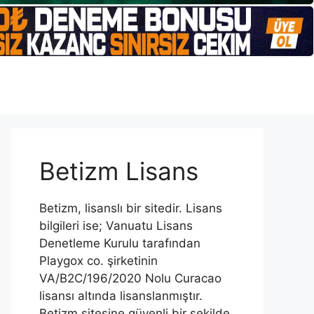
Betizm Lisans
Betizm, lisanslı bir sitedir. Lisans
bilgileri ise; Vanuatu Lisans
Denetleme Kurulu tarafından
Playgox co. şirketinin
VA/B2C/196/2020 Nolu Curacao
lisansı altında lisanslanmıştır.
Betizm sitesine güvenli bir şekilde