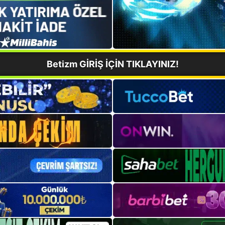
Betizm GİRİŞ İÇİN TIKLAYINIZ!