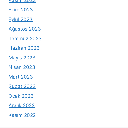
Kasım 2023
Ekim 2023
Eylül 2023
Ağustos 2023
Temmuz 2023
Haziran 2023
Mayıs 2023
Nisan 2023
Mart 2023
Şubat 2023
Ocak 2023
Aralık 2022
Kasım 2022