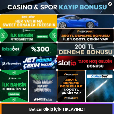
×
Betizm GİRİŞ İÇİN TIKLAYINIZ!