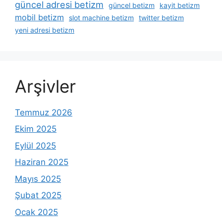
güncel adresi betizm
güncel betizm
kayit betizm
mobil betizm
slot machine betizm
twitter betizm
yeni adresi betizm
Arşivler
Temmuz 2026
Ekim 2025
Eylül 2025
Haziran 2025
Mayıs 2025
Şubat 2025
Ocak 2025