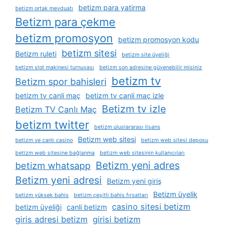
betizm para yatirma
betizm ortak mevduatı
Betizm para çekme
betizm promosyon
betizm promosyon kodu
betizm sitesi
Betizm ruleti
betizm site üyeliği
betizm slot makinesi turnuvası
betizm son adresine güvenebilir misiniz
betizm tv
Betizm spor bahisleri
betizm tv canli maç
betizm tv canli maç izle
Betizm tv izle
Betizm TV Canlı Maç
betizm twitter
betizm uluslararası lisans
Betizm web sitesi
betizm ve canlı casino
betizm web sitesi deposu
betizm web sitesine bağlanma
betizm web sitesinin kullanıcıları
Betizm yeni adres
betizm whatsapp
Betizm yeni adresi
Betizm yeni giriş
Betizm üyelik
betizm yüksek bahis
betizm çeşitli bahis fırsatları
casino sitesi betizm
betizm üyeliği
canli betizm
giris adresi betizm
girisi betizm