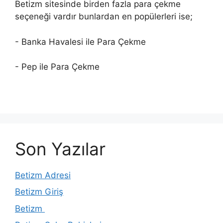
Betizm sitesinde birden fazla para çekme
seçeneği vardır bunlardan en popülerleri ise;
- Banka Havalesi ile Para Çekme
- Pep ile Para Çekme
Son Yazılar
Betizm Adresi
Betizm Giriş
Betizm