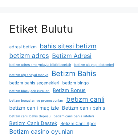
Etiket Bulutu
bahis sitesi betizm
adresi betizm
betizm adres
Betizm Adresi
betizm adres sms yoluyla bildirilecektir
betizm alt yapı sistemleri
Betizm Bahis
betizm ağı sosyal medya
betizm bahis seçenekleri
betizm bingo
Betizm Bonus
betizm blackjack kuralları
betizm canli
betizm bonusları ve promosyonları
betizm canli maç izle
Betizm canlı bahis
betizm canlı bahis deposu
betizm canlı bahis siteleri
Betizm Canlı Destek
Betizm Canlı Spor
Betizm casino oyunları