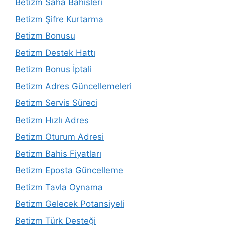
Betizm Saha Bahisleri
Betizm Şifre Kurtarma
Betizm Bonusu
Betizm Destek Hattı
Betizm Bonus İptali
Betizm Adres Güncellemeleri
Betizm Servis Süreci
Betizm Hızlı Adres
Betizm Oturum Adresi
Betizm Bahis Fiyatları
Betizm Eposta Güncelleme
Betizm Tavla Oynama
Betizm Gelecek Potansiyeli
Betizm Türk Desteği