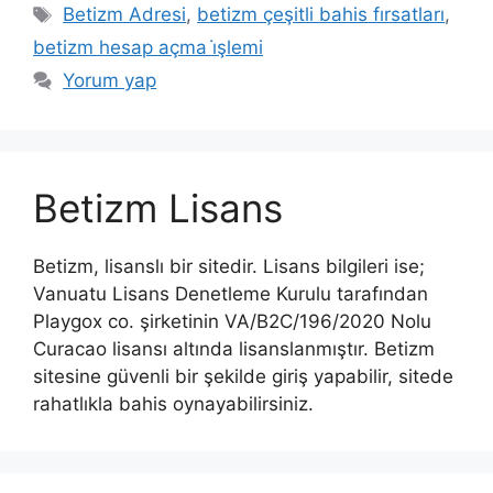
Etiketler
Betizm Adresi
,
betizm çeşitli bahis fırsatları
,
betizm hesap açma i̇şlemi
Yorum yap
Betizm Lisans
Betizm, lisanslı bir sitedir. Lisans bilgileri ise;
Vanuatu Lisans Denetleme Kurulu tarafından
Playgox co. şirketinin VA/B2C/196/2020 Nolu
Curacao lisansı altında lisanslanmıştır. Betizm
sitesine güvenli bir şekilde giriş yapabilir, sitede
rahatlıkla bahis oynayabilirsiniz.