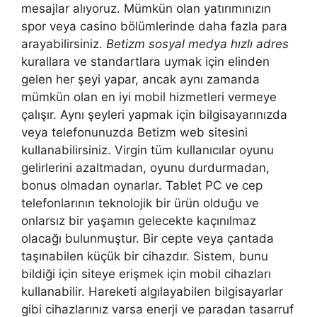
mesajlar alıyoruz. Mümkün olan yatırımınızın
spor veya casino bölümlerinde daha fazla para
arayabilirsiniz.
Betizm sosyal medya hızlı adres
kurallara ve standartlara uymak için elinden
gelen her şeyi yapar, ancak aynı zamanda
mümkün olan en iyi mobil hizmetleri vermeye
çalışır. Aynı şeyleri yapmak için bilgisayarınızda
veya telefonunuzda Betizm web sitesini
kullanabilirsiniz. Virgin tüm kullanıcılar oyunu
gelirlerini azaltmadan, oyunu durdurmadan,
bonus olmadan oynarlar. Tablet PC ve cep
telefonlarının teknolojik bir ürün olduğu ve
onlarsız bir yaşamın gelecekte kaçınılmaz
olacağı bulunmuştur. Bir cepte veya çantada
taşınabilen küçük bir cihazdır. Sistem, bunu
bildiği için siteye erişmek için mobil cihazları
kullanabilir. Hareketi algılayabilen bilgisayarlar
gibi cihazlarınız varsa enerji ve paradan tasarruf