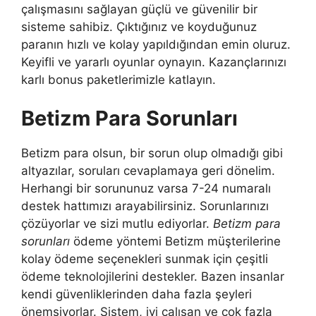
çalışmasını sağlayan güçlü ve güvenilir bir
sisteme sahibiz. Çıktığınız ve koyduğunuz
paranın hızlı ve kolay yapıldığından emin oluruz.
Keyifli ve yararlı oyunlar oynayın. Kazançlarınızı
karlı bonus paketlerimizle katlayın.
Betizm Para Sorunları
Betizm para olsun, bir sorun olup olmadığı gibi
altyazılar, soruları cevaplamaya geri dönelim.
Herhangi bir sorununuz varsa 7-24 numaralı
destek hattımızı arayabilirsiniz. Sorunlarınızı
çözüyorlar ve sizi mutlu ediyorlar.
Betizm para
sorunları
ödeme yöntemi Betizm müşterilerine
kolay ödeme seçenekleri sunmak için çeşitli
ödeme teknolojilerini destekler. Bazen insanlar
kendi güvenliklerinden daha fazla şeyleri
önemsiyorlar. Sistem, iyi çalışan ve çok fazla