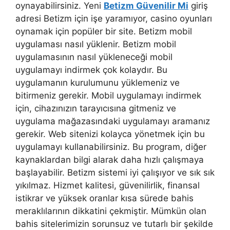
oynayabilirsiniz. Yeni
Betizm Güvenilir Mi
giriş
adresi Betizm için işe yaramıyor, casino oyunları
oynamak için popüler bir site. Betizm mobil
uygulaması nasıl yüklenir. Betizm mobil
uygulamasının nasıl yükleneceği mobil
uygulamayı indirmek çok kolaydır. Bu
uygulamanın kurulumunu yüklemeniz ve
bitirmeniz gerekir. Mobil uygulamayı indirmek
için, cihazınızın tarayıcısına gitmeniz ve
uygulama mağazasındaki uygulamayı aramanız
gerekir. Web sitenizi kolayca yönetmek için bu
uygulamayı kullanabilirsiniz. Bu program, diğer
kaynaklardan bilgi alarak daha hızlı çalışmaya
başlayabilir. Betizm sistemi iyi çalışıyor ve sık sık
yıkılmaz. Hizmet kalitesi, güvenilirlik, finansal
istikrar ve yüksek oranlar kısa sürede bahis
meraklılarının dikkatini çekmiştir. Mümkün olan
bahis sitelerimizin sorunsuz ve tutarlı bir şekilde