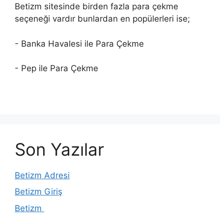
Betizm sitesinde birden fazla para çekme
seçeneği vardır bunlardan en popülerleri ise;
- Banka Havalesi ile Para Çekme
- Pep ile Para Çekme
Son Yazılar
Betizm Adresi
Betizm Giriş
Betizm