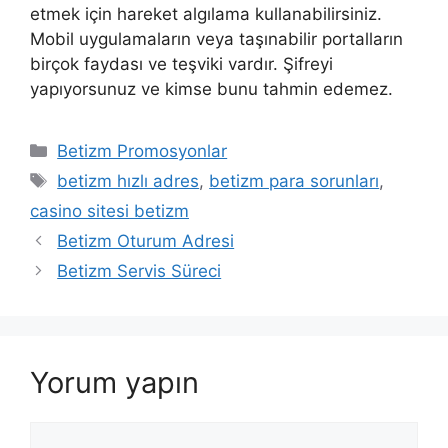
etmek için hareket algılama kullanabilirsiniz.
Mobil uygulamaların veya taşınabilir portalların
birçok faydası ve teşviki vardır. Şifreyi
yapıyorsunuz ve kimse bunu tahmin edemez.
Kategoriler
Betizm Promosyonlar
Etiketler
betizm hızlı adres
,
betizm para sorunları
,
casino sitesi betizm
Betizm Oturum Adresi
Betizm Servis Süreci
Yorum yapın
Yorum