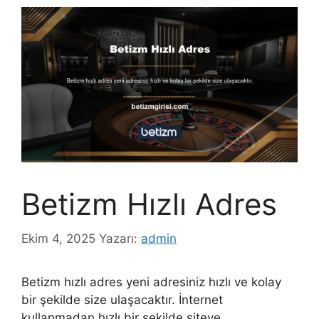
Betizm Hızlı Adres
Ekim 4, 2025
Yazarı:
admin
Betizm hızlı adres yeni adresiniz hızlı ve kolay
bir şekilde size ulaşacaktır. İnternet
kullanmadan hızlı bir şekilde siteye