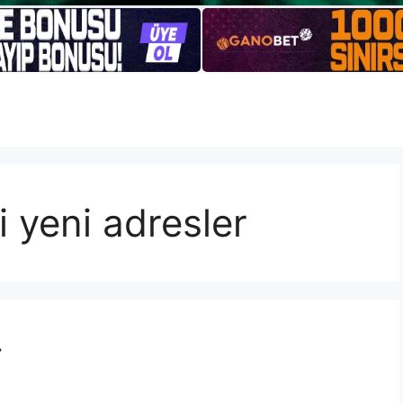
 yeni adresler
r