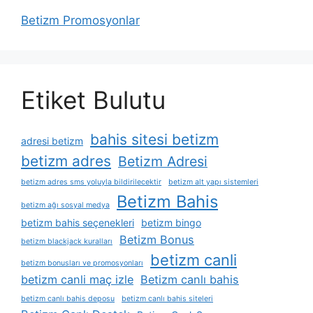
Betizm Promosyonlar
Etiket Bulutu
bahis sitesi betizm
adresi betizm
betizm adres
Betizm Adresi
betizm adres sms yoluyla bildirilecektir
betizm alt yapı sistemleri
Betizm Bahis
betizm ağı sosyal medya
betizm bahis seçenekleri
betizm bingo
Betizm Bonus
betizm blackjack kuralları
betizm canli
betizm bonusları ve promosyonları
betizm canli maç izle
Betizm canlı bahis
betizm canlı bahis deposu
betizm canlı bahis siteleri