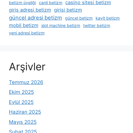
casino sitesi betizm
betizm üyeliği
canli betizm
giris adresi betizm
girisi betizm
güncel adresi betizm
güncel betizm
kayit betizm
mobil betizm
slot machine betizm
twitter betizm
yeni adresi betizm
Arşivler
Temmuz 2026
Ekim 2025
Eylül 2025
Haziran 2025
Mayıs 2025
Şubat 2025