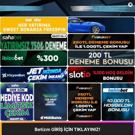
×
Betizm GİRİŞ İÇİN TIKLAYINIZ!