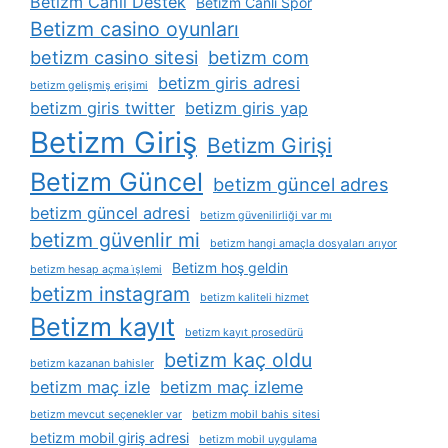
Betizm Canlı Destek
Betizm Canlı Spor
Betizm casino oyunları
betizm casino sitesi
betizm com
betizm giris adresi
betizm gelişmiş erişimi
betizm giris twitter
betizm giris yap
Betizm Giriş
Betizm Girişi
Betizm Güncel
betizm güncel adres
betizm güncel adresi
betizm güvenilirliği var mı
betizm güvenlir mi
betizm hangi amaçla dosyaları arıyor
Betizm hoş geldin
betizm hesap açma i̇şlemi
betizm instagram
betizm kaliteli hizmet
Betizm kayıt
betizm kayıt prosedürü
betizm kaç oldu
betizm kazanan bahisler
betizm maç izle
betizm maç izleme
betizm mevcut seçenekler var
betizm mobil bahis sitesi
betizm mobil giriş adresi
betizm mobil uygulama