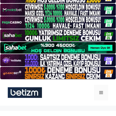
İçeriğe
atla
Menü