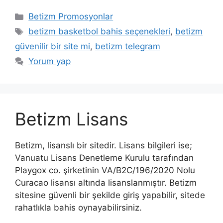
Kategoriler
Betizm Promosyonlar
Etiketler
betizm basketbol bahis seçenekleri
,
betizm
güvenilir bir site mi
,
betizm telegram
Yorum yap
Betizm Lisans
Betizm, lisanslı bir sitedir. Lisans bilgileri ise;
Vanuatu Lisans Denetleme Kurulu tarafından
Playgox co. şirketinin VA/B2C/196/2020 Nolu
Curacao lisansı altında lisanslanmıştır. Betizm
sitesine güvenli bir şekilde giriş yapabilir, sitede
rahatlıkla bahis oynayabilirsiniz.