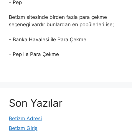
- Pep
Betizm sitesinde birden fazla para çekme
seçeneği vardır bunlardan en popülerleri ise;
- Banka Havalesi ile Para Çekme
- Pep ile Para Çekme
Son Yazılar
Betizm Adresi
Betizm Giriş