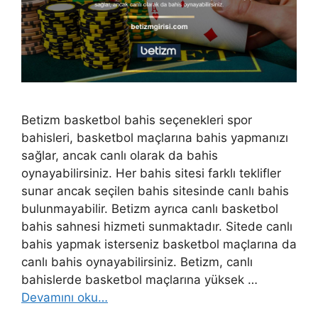
Betizm basketbol bahis seçenekleri spor
bahisleri, basketbol maçlarına bahis yapmanızı
sağlar, ancak canlı olarak da bahis
oynayabilirsiniz. Her bahis sitesi farklı teklifler
sunar ancak seçilen bahis sitesinde canlı bahis
bulunmayabilir. Betizm ayrıca canlı basketbol
bahis sahnesi hizmeti sunmaktadır. Sitede canlı
bahis yapmak isterseniz basketbol maçlarına da
canlı bahis oynayabilirsiniz. Betizm, canlı
bahislerde basketbol maçlarına yüksek …
Devamını oku…