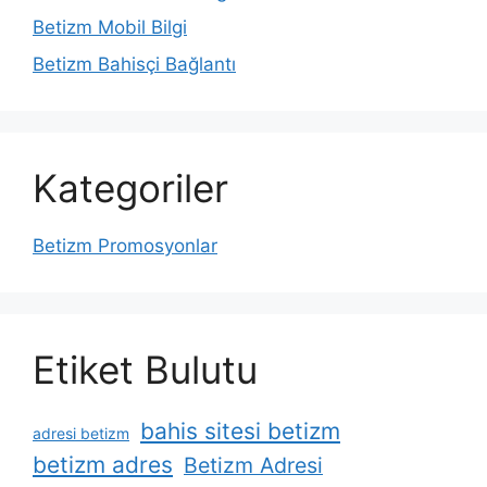
Betizm Mobil Bilgi
Betizm Bahisçi Bağlantı
Kategoriler
Betizm Promosyonlar
Etiket Bulutu
bahis sitesi betizm
adresi betizm
betizm adres
Betizm Adresi