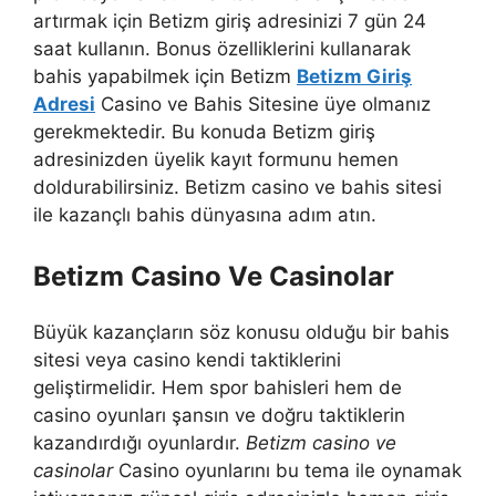
artırmak için Betizm giriş adresinizi 7 gün 24
saat kullanın. Bonus özelliklerini kullanarak
bahis yapabilmek için Betizm
Betizm Giriş
Adresi
Casino ve Bahis Sitesine üye olmanız
gerekmektedir. Bu konuda Betizm giriş
adresinizden üyelik kayıt formunu hemen
doldurabilirsiniz. Betizm casino ve bahis sitesi
ile kazançlı bahis dünyasına adım atın.
Betizm Casino Ve Casinolar
Büyük kazançların söz konusu olduğu bir bahis
sitesi veya casino kendi taktiklerini
geliştirmelidir. Hem spor bahisleri hem de
casino oyunları şansın ve doğru taktiklerin
kazandırdığı oyunlardır.
Betizm casino ve
casinolar
Casino oyunlarını bu tema ile oynamak