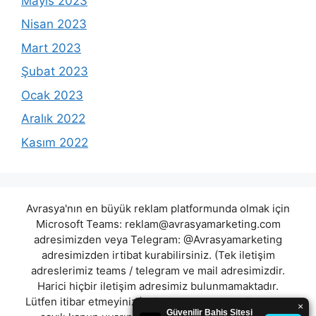
Mayıs 2023
Nisan 2023
Mart 2023
Şubat 2023
Ocak 2023
Aralık 2022
Kasım 2022
Avrasya'nın en büyük reklam platformunda olmak için
Microsoft Teams:
reklam@avrasyamarketing.com
adresimizden veya Telegram: @Avrasyamarketing
adresimizden irtibat kurabilirsiniz. (Tek iletişim
adreslerimiz teams / telegram ve mail adresimizdir.
Harici hiçbir iletişim adresimiz bulunmamaktadır.
Lütfen itibar etmeyiniz.) Türkiye yasalarına göre 7258