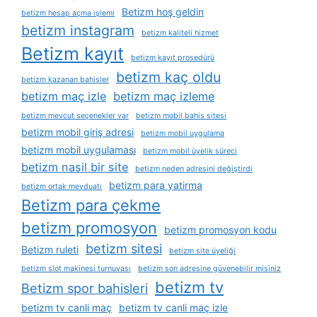
Betizm hoş geldin
betizm hesap açma i̇şlemi
betizm instagram
betizm kaliteli hizmet
Betizm kayıt
betizm kayıt prosedürü
betizm kaç oldu
betizm kazanan bahisler
betizm maç izle
betizm maç izleme
betizm mevcut seçenekler var
betizm mobil bahis sitesi
betizm mobil giriş adresi
betizm mobil uygulama
betizm mobil uygulaması
betizm mobil üyelik süreci
betizm nasil bir site
betizm neden adresini değiştirdi
betizm para yatirma
betizm ortak mevduatı
Betizm para çekme
betizm promosyon
betizm promosyon kodu
betizm sitesi
Betizm ruleti
betizm site üyeliği
betizm slot makinesi turnuvası
betizm son adresine güvenebilir misiniz
betizm tv
Betizm spor bahisleri
betizm tv canli maç
betizm tv canli maç izle