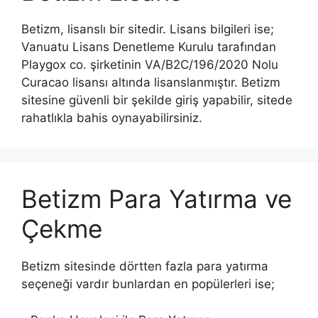
Betizm, lisanslı bir sitedir. Lisans bilgileri ise;
Vanuatu Lisans Denetleme Kurulu tarafından
Playgox co. şirketinin VA/B2C/196/2020 Nolu
Curacao lisansı altında lisanslanmıştır. Betizm
sitesine güvenli bir şekilde giriş yapabilir, sitede
rahatlıkla bahis oynayabilirsiniz.
Betizm Para Yatırma ve
Çekme
Betizm sitesinde dörtten fazla para yatırma
seçeneği vardır bunlardan en popülerleri ise;