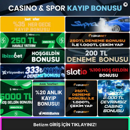
×
Betizm GİRİŞ İÇİN TIKLAYINIZ!