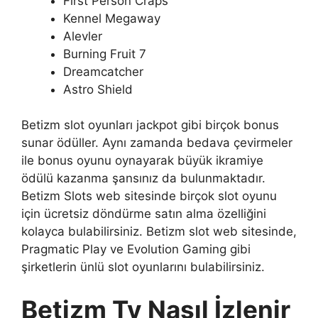
First Person Craps
Kennel Megaway
Alevler
Burning Fruit 7
Dreamcatcher
Astro Shield
Betizm slot oyunları jackpot gibi birçok bonus
sunar ödüller. Aynı zamanda bedava çevirmeler
ile bonus oyunu oynayarak büyük ikramiye
ödülü kazanma şansınız da bulunmaktadır.
Betizm Slots web sitesinde birçok slot oyunu
için ücretsiz döndürme satın alma özelliğini
kolayca bulabilirsiniz. Betizm slot web sitesinde,
Pragmatic Play ve Evolution Gaming gibi
şirketlerin ünlü slot oyunlarını bulabilirsiniz.
Betizm Tv Nasıl İzlenir