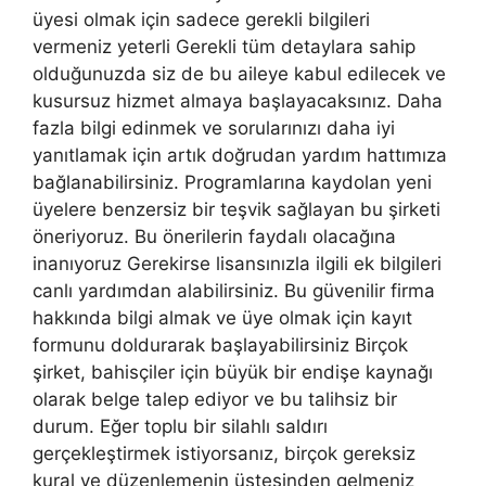
üyesi olmak için sadece gerekli bilgileri
vermeniz yeterli Gerekli tüm detaylara sahip
olduğunuzda siz de bu aileye kabul edilecek ve
kusursuz hizmet almaya başlayacaksınız. Daha
fazla bilgi edinmek ve sorularınızı daha iyi
yanıtlamak için artık doğrudan yardım hattımıza
bağlanabilirsiniz. Programlarına kaydolan yeni
üyelere benzersiz bir teşvik sağlayan bu şirketi
öneriyoruz. Bu önerilerin faydalı olacağına
inanıyoruz Gerekirse lisansınızla ilgili ek bilgileri
canlı yardımdan alabilirsiniz. Bu güvenilir firma
hakkında bilgi almak ve üye olmak için kayıt
formunu doldurarak başlayabilirsiniz Birçok
şirket, bahisçiler için büyük bir endişe kaynağı
olarak belge talep ediyor ve bu talihsiz bir
durum. Eğer toplu bir silahlı saldırı
gerçekleştirmek istiyorsanız, birçok gereksiz
kural ve düzenlemenin üstesinden gelmeniz