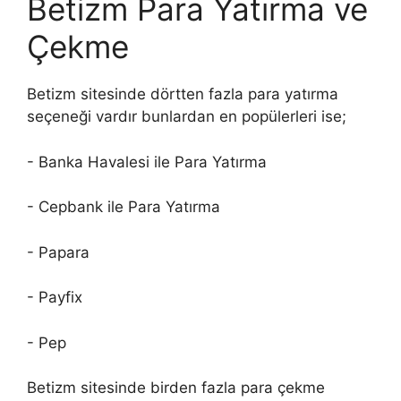
Betizm Para Yatırma ve
Çekme
Betizm sitesinde dörtten fazla para yatırma
seçeneği vardır bunlardan en popülerleri ise;
- Banka Havalesi ile Para Yatırma
- Cepbank ile Para Yatırma
- Papara
- Payfix
- Pep
Betizm sitesinde birden fazla para çekme