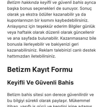
Betizm hakkında keyifli ve güvenli bahis
ayrıca
başka bonus seçenekleri de sunuyor. Sonuç
olarak ya ekstra ödüller kazanabilir ya da
kuponlarınızın bir kısmını kaybedebilirsiniz.
Anlayışınız için teşekkür ederim Bilgiler günlük
veya haftalık olarak düzenli olarak güncellenir
ve ana sayfada bulunabilir. Kazanmasanız bile
bonusla ilerleyebilir ve bakiyenizi geri
kazanabilirsiniz. Reklam talebinizi canlı destek
hattımızdan iletebilirsiniz.
Betizm Kayıt Formu
Keyifli Ve Güvenli Bahis
Betizm bahis sitesi son derece güvenilirdir ve
bu bilgiyi sürekli olarak paylaşır. Mükemmel
itibarı, vasıflı iş gücü ve kendini işine adamış