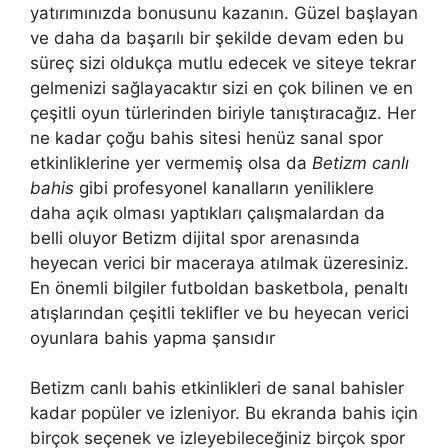
yatırımınızda bonusunu kazanın. Güzel başlayan
ve daha da başarılı bir şekilde devam eden bu
süreç sizi oldukça mutlu edecek ve siteye tekrar
gelmenizi sağlayacaktır sizi en çok bilinen ve en
çeşitli oyun türlerinden biriyle tanıştıracağız. Her
ne kadar çoğu bahis sitesi henüz sanal spor
etkinliklerine yer vermemiş olsa da
Betizm canlı
bahis
gibi profesyonel kanalların yeniliklere
daha açık olması yaptıkları çalışmalardan da
belli oluyor Betizm dijital spor arenasında
heyecan verici bir maceraya atılmak üzeresiniz.
En önemli bilgiler futboldan basketbola, penaltı
atışlarından çeşitli teklifler ve bu heyecan verici
oyunlara bahis yapma şansıdır
Betizm canlı bahis etkinlikleri de sanal bahisler
kadar popüler ve izleniyor. Bu ekranda bahis için
birçok seçenek ve izleyebileceğiniz birçok spor