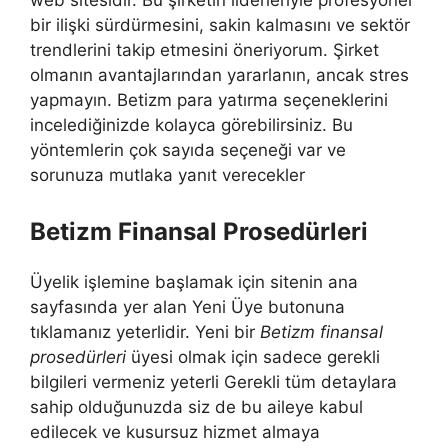
web sitesidir. Bu şirketin liderleriyle profesyonel
bir ilişki sürdürmesini, sakin kalmasını ve sektör
trendlerini takip etmesini öneriyorum. Şirket
olmanın avantajlarından yararlanın, ancak stres
yapmayın. Betizm para yatırma seçeneklerini
incelediğinizde kolayca görebilirsiniz. Bu
yöntemlerin çok sayıda seçeneği var ve
sorunuza mutlaka yanıt verecekler
Betizm Finansal Prosedürleri
Üyelik işlemine başlamak için sitenin ana
sayfasında yer alan Yeni Üye butonuna
tıklamanız yeterlidir. Yeni bir
Betizm finansal
prosedürleri
üyesi olmak için sadece gerekli
bilgileri vermeniz yeterli Gerekli tüm detaylara
sahip olduğunuzda siz de bu aileye kabul
edilecek ve kusursuz hizmet almaya