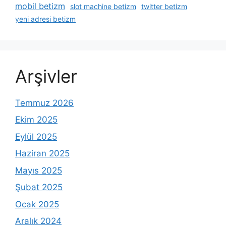
mobil betizm
slot machine betizm
twitter betizm
yeni adresi betizm
Arşivler
Temmuz 2026
Ekim 2025
Eylül 2025
Haziran 2025
Mayıs 2025
Şubat 2025
Ocak 2025
Aralık 2024