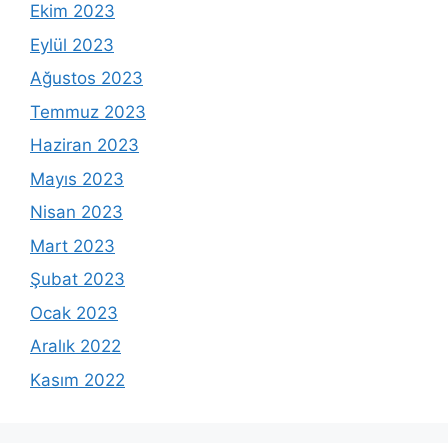
Ekim 2023
Eylül 2023
Ağustos 2023
Temmuz 2023
Haziran 2023
Mayıs 2023
Nisan 2023
Mart 2023
Şubat 2023
Ocak 2023
Aralık 2022
Kasım 2022