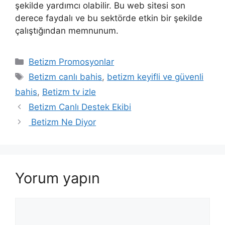
şekilde yardımcı olabilir. Bu web sitesi son
derece faydalı ve bu sektörde etkin bir şekilde
çalıştığından memnunum.
Kategoriler
Betizm Promosyonlar
Etiketler
Betizm canlı bahis
,
betizm keyifli ve güvenli
bahis
,
Betizm tv izle
Betizm Canlı Destek Ekibi
Betizm Ne Diyor
Yorum yapın
Yorum