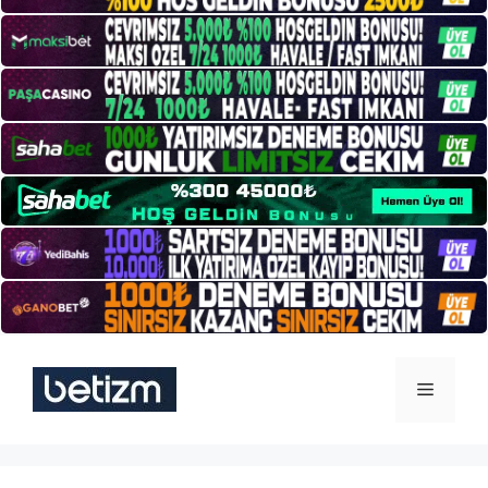
İçeriğe
atla
Menü