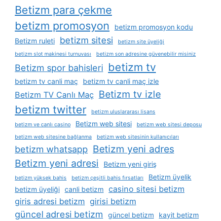
Betizm para çekme
betizm promosyon
betizm promosyon kodu
betizm sitesi
Betizm ruleti
betizm site üyeliği
betizm slot makinesi turnuvası
betizm son adresine güvenebilir misiniz
betizm tv
Betizm spor bahisleri
betizm tv canli maç
betizm tv canli maç izle
Betizm tv izle
Betizm TV Canlı Maç
betizm twitter
betizm uluslararası lisans
Betizm web sitesi
betizm ve canlı casino
betizm web sitesi deposu
betizm web sitesine bağlanma
betizm web sitesinin kullanıcıları
Betizm yeni adres
betizm whatsapp
Betizm yeni adresi
Betizm yeni giriş
Betizm üyelik
betizm yüksek bahis
betizm çeşitli bahis fırsatları
casino sitesi betizm
betizm üyeliği
canli betizm
giris adresi betizm
girisi betizm
güncel adresi betizm
güncel betizm
kayit betizm