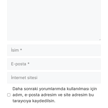
İsim
E-
posta
İnternet
sitesi
Daha sonraki yorumlarımda kullanılması için
adım, e-posta adresim ve site adresim bu
tarayıcıya kaydedilsin.