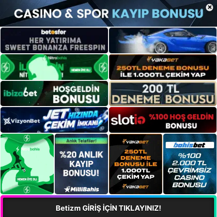
×
Betizm GİRİŞ İÇİN TIKLAYINIZ!