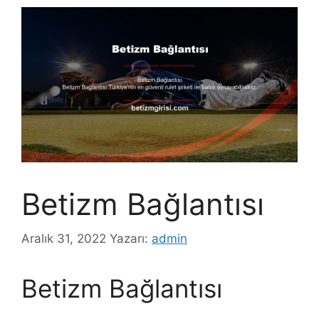
Betizm Bağlantısı
Aralık 31, 2022
Yazarı:
admin
Betizm Bağlantısı