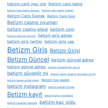
betizm canli maç izle
Betizm canlı bahis
betizm canlı bahis deposu
betizm canlı bahis siteleri
Betizm Canlı Destek
Betizm Canlı Spor
Betizm casino oyunları
betizm casino sitesi
betizm com
betizm giris adresi
betizm gelişmiş erişimi
betizm giris twitter
betizm giris yap
Betizm Giriş
Betizm Girişi
Betizm Güncel
betizm güncel adres
betizm güncel adresi
betizm güvenilirliği var mı
betizm güvenlir mi
betizm hangi amaçla dosyaları arıyor
Betizm hoş geldin
betizm hesap açma i̇şlemi
betizm instagram
betizm kaliteli hizmet
Betizm kayıt
betizm kayıt prosedürü
betizm kaç oldu
betizm kazanan bahisler