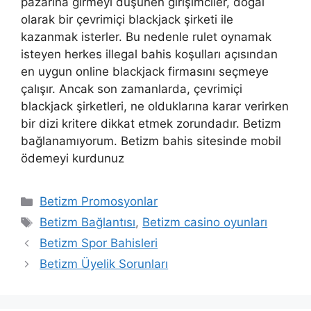
pazarına girmeyi düşünen girişimciler, doğal
olarak bir çevrimiçi blackjack şirketi ile
kazanmak isterler. Bu nedenle rulet oynamak
isteyen herkes illegal bahis koşulları açısından
en uygun online blackjack firmasını seçmeye
çalışır. Ancak son zamanlarda, çevrimiçi
blackjack şirketleri, ne olduklarına karar verirken
bir dizi kritere dikkat etmek zorundadır. Betizm
bağlanamıyorum. Betizm bahis sitesinde mobil
ödemeyi kurdunuz
Kategoriler
Betizm Promosyonlar
Etiketler
Betizm Bağlantısı
,
Betizm casino oyunları
Betizm Spor Bahisleri
Betizm Üyelik Sorunları