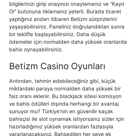
bilgilerinizi girip onayınızı onaylamanız ve “Kayıt
Ol” butonuna tıklamanız yeterli. Burada ticaret
yaptığınız andan itibaren Betizm sürprizlerini
yaşayabilirsiniz. Paneliniz doğrulandıktan sonra
bir teklifle başlayabilirsiniz. Daha düşük
ödemeler için normalden daha yüksek oranlarda
bahis oynayabilirsiniz.
Betizm Casino Oyunları
Ardından, tahmin edebileceğiniz gibi, küçük
miktardaki paraya normalden daha yüksek bir
faiz oranı eklenir. Bu blackjack sitesi komisyon
ve bahis ödülleri dışında herhangi bir avantaj
sunuyor mu? Türkiye’nin en güvenilir kaçak
bahisçisi ile slot oynamak istiyorsanız sizler için
hazırladığımız yüksek oranlardan fazlasıyla
yararlanacaksınız. Bahsedilen her şeye ek