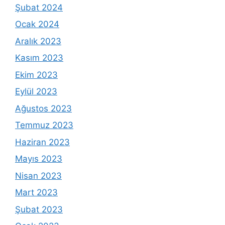
Şubat 2024
Ocak 2024
Aralık 2023
Kasım 2023
Ekim 2023
Eylül 2023
Ağustos 2023
Temmuz 2023
Haziran 2023
Mayıs 2023
Nisan 2023
Mart 2023
Şubat 2023