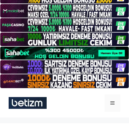
İçeriğe
atla
Menü