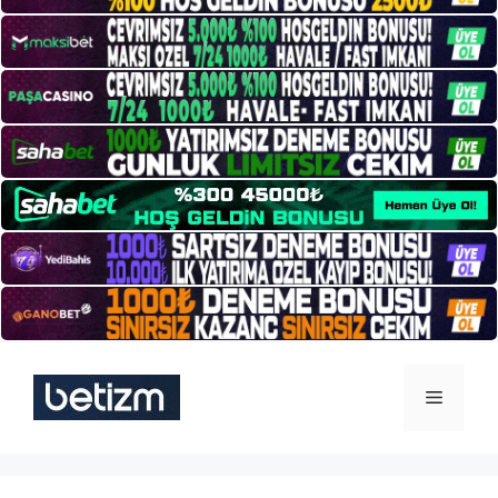
İçeriğe
atla
Menü