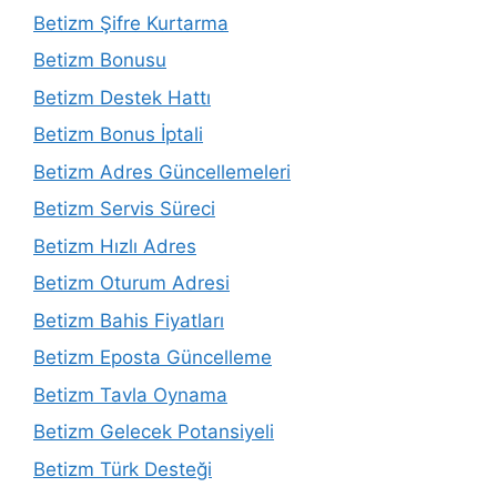
Betizm Şifre Kurtarma
Betizm Bonusu
Betizm Destek Hattı
Betizm Bonus İptali
Betizm Adres Güncellemeleri
Betizm Servis Süreci
Betizm Hızlı Adres
Betizm Oturum Adresi
Betizm Bahis Fiyatları
Betizm Eposta Güncelleme
Betizm Tavla Oynama
Betizm Gelecek Potansiyeli
Betizm Türk Desteği