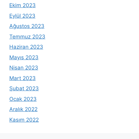
Ekim 2023
Eylül 2023
Ağustos 2023
Temmuz 2023
Haziran 2023
Mayıs 2023
Nisan 2023
Mart 2023
Şubat 2023
Ocak 2023
Aralık 2022
Kasım 2022