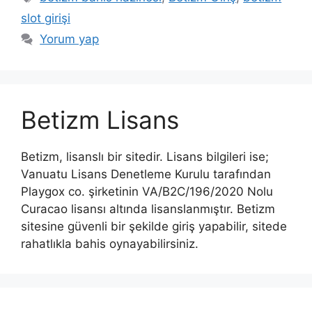
slot girişi
Yorum yap
Betizm Lisans
Betizm, lisanslı bir sitedir. Lisans bilgileri ise;
Vanuatu Lisans Denetleme Kurulu tarafından
Playgox co. şirketinin VA/B2C/196/2020 Nolu
Curacao lisansı altında lisanslanmıştır. Betizm
sitesine güvenli bir şekilde giriş yapabilir, sitede
rahatlıkla bahis oynayabilirsiniz.