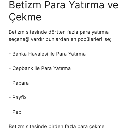
Betizm Para Yatırma ve
Çekme
Betizm sitesinde dörtten fazla para yatırma
seçeneği vardır bunlardan en popülerleri ise;
- Banka Havalesi ile Para Yatırma
- Cepbank ile Para Yatırma
- Papara
- Payfix
- Pep
Betizm sitesinde birden fazla para çekme