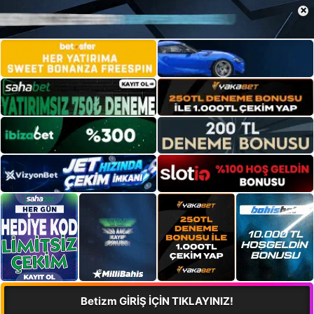
×
Betizm GİRİŞ İÇİN TIKLAYINIZ!