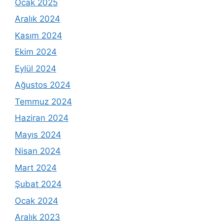
Ocak 2025
Aralık 2024
Kasım 2024
Ekim 2024
Eylül 2024
Ağustos 2024
Temmuz 2024
Haziran 2024
Mayıs 2024
Nisan 2024
Mart 2024
Şubat 2024
Ocak 2024
Aralık 2023