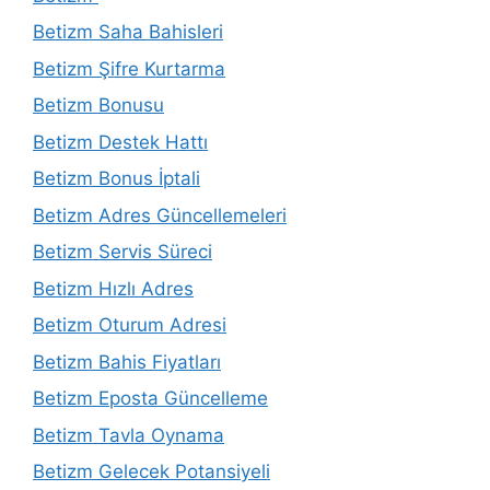
Betizm Saha Bahisleri
Betizm Şifre Kurtarma
Betizm Bonusu
Betizm Destek Hattı
Betizm Bonus İptali
Betizm Adres Güncellemeleri
Betizm Servis Süreci
Betizm Hızlı Adres
Betizm Oturum Adresi
Betizm Bahis Fiyatları
Betizm Eposta Güncelleme
Betizm Tavla Oynama
Betizm Gelecek Potansiyeli