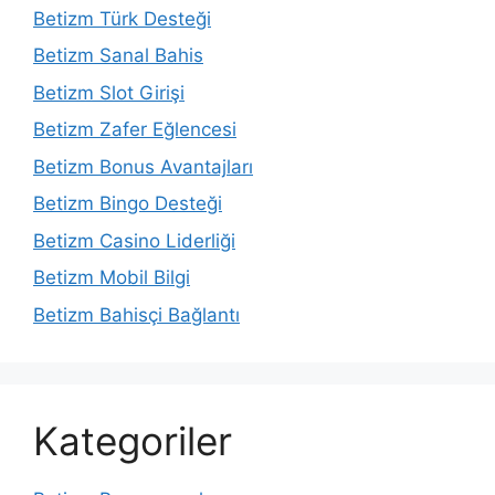
Betizm Türk Desteği
Betizm Sanal Bahis
Betizm Slot Girişi
Betizm Zafer Eğlencesi
Betizm Bonus Avantajları
Betizm Bingo Desteği
Betizm Casino Liderliği
Betizm Mobil Bilgi
Betizm Bahisçi Bağlantı
Kategoriler